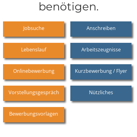
benötigen.
Jobsuche
Anschreiben
Lebenslauf
Arbeitszeugnisse
Onlinebewerbung
Kurzbewerbung / Flyer
Vorstellungsgespräch
Nützliches
Bewerbungsvorlagen