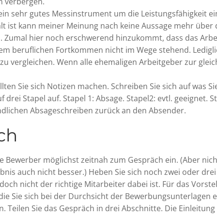
n verbergen.
 kein sehr gutes Messinstrument um die Leistungsfähigkeit
 alt ist kann meiner Meinung nach keine Aussage mehr über d
rs. Zumal hier noch erschwerend hinzukommt, dass das Arbeit
em beruflichen Fortkommen nicht im Wege stehend. Ledigl
 zu vergleichen. Wenn alle ehemaligen Arbeitgeber zur gle
ten Sie sich Notizen machen. Schreiben Sie sich auf was Si
drei Stapel auf. Stapel 1: Absage. Stapel2: evtl. geeignet. 
ndlichen Absageschreiben zurück an den Absender.
ch
ie Bewerber möglichst zeitnah zum Gespräch ein. (Aber nich
is auch nicht besser.) Heben Sie sich noch zwei oder drei vi
 nicht der richtige Mitarbeiter dabei ist. Für das Vorstel
n die Sie sich bei der Durchsicht der Bewerbungsunterlage
fen. Teilen Sie das Gespräch in drei Abschnitte. Die Einleit